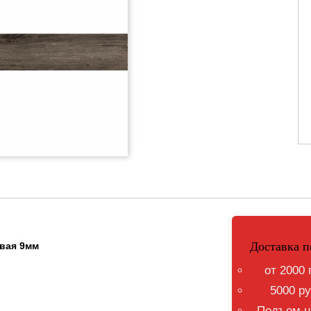
Доставка п
овая 9мм
от 2000 
5000 ру
Подъем на