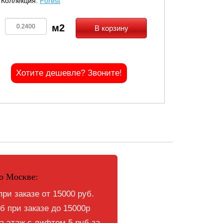
Коллекция:
Forest
В корзину
Хотите дешевле? Звоните!
о Москве:
при заказе от 15000 руб.
б при заказе до 15000р
 этаж с лифтом 5 руб за