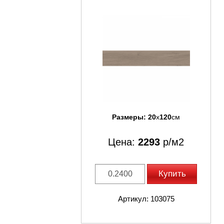
Размеры:
20
x
120
см
Цена:
2293
р/м2
Купить
Артикул: 103075