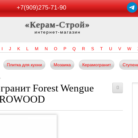
+7(909)275-71-90
«Керам-Строй»
интернет-магазин
I
J
K
L
M
N
O
P
Q
R
S
T
U
V
W
Плитка для кухни
Мозаика
Керамогранит
Ступен
гранит Forest Wengue
STAROWOOD