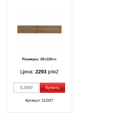
Размеры:
20
x
120
см
Цена:
2293
р/м2
Купить
Артикул: 113327