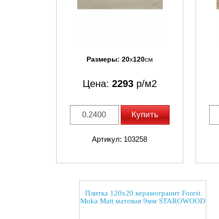
Размеры:
20
x
120
см
Цена:
2293
р/м2
Купить
Артикул: 103258
Плитка 120x20 керамогранит Forest
Moka Matt матовая 9мм STAROWOOD