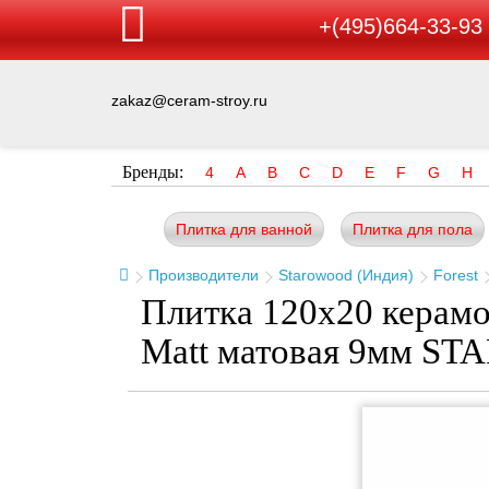
+(495)664-33-93
zakaz@ceram-stroy.ru
Бренды:
4
A
B
C
D
E
F
G
H
Плитка для ванной
Плитка для пола
Производители
Starowood (Индия)
Forest
Плитка 120x20 керамо
Matt матовая 9мм 