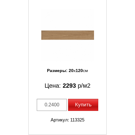
Размеры:
20
x
120
см
Цена:
2293
р/м2
Купить
Артикул: 113325