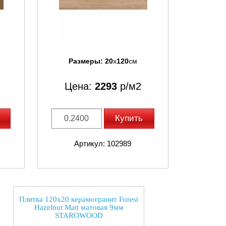
Размеры:
20
x
120
см
Цена:
2293
р/м2
Купить
Артикул: 102989
Плитка 120x20 керамогранит Forest
Hazelnut Matt матовая 9мм
STAROWOOD