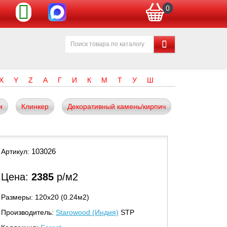
0
X
Y
Z
А
Г
И
К
М
Т
У
Ш
и
Клинкер
Декоративный камень/кирпич
103026
Артикул:
Цена:
2385
р/м2
Размеры: 120х20 (0.24м2)
Производитель:
Starowood (Индия)
STP