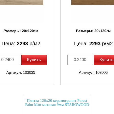
Размеры:
20
x
120
см
Размеры:
20
x
120
см
Цена:
2293
р/м2
Цена:
2293
р/м2
Купить
Купить
Артикул: 103039
Артикул: 103006
Плитка 120x20 керамогранит Forest
Palm Matt матовая 9мм STAROWOOD