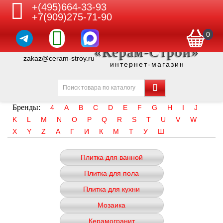
+(495)664-33-93
+7(909)275-71-90
0
«Керам-Строй»
zakaz@ceram-stroy.ru
интернет-магазин
Бренды:
4
A
B
C
D
E
F
G
H
I
J
K
L
M
N
O
P
Q
R
S
T
U
V
W
X
Y
Z
А
Г
И
К
М
Т
У
Ш
Плитка для ванной
Плитка для пола
Плитка для кухни
Мозаика
Керамогранит