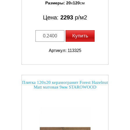
Размеры:
20
x
120
см
Цена:
2293
р/м2
Купить
Артикул: 113325
Плитка 120x20 керамогранит Forest Hazelnut
Matt матовая 9мм STAROWOOD