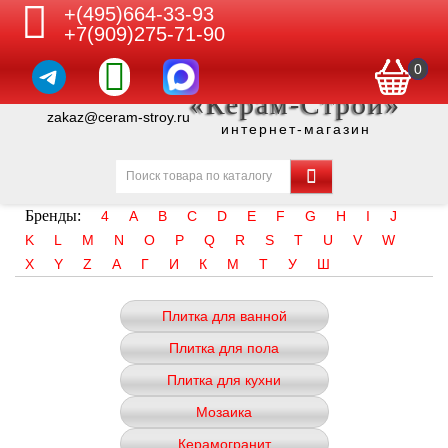
+(495)664-33-93
+7(909)275-71-90
0
«Керам-Строй»
zakaz@ceram-stroy.ru
интернет-магазин
Бренды:
4
A
B
C
D
E
F
G
H
I
J
K
L
M
N
O
P
Q
R
S
T
U
V
W
X
Y
Z
А
Г
И
К
М
Т
У
Ш
Плитка для ванной
Плитка для пола
Плитка для кухни
Мозаика
Керамогранит