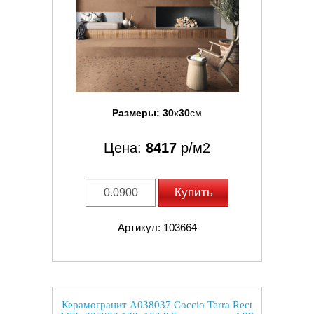
Размеры:
30
x
30
см
Цена:
8417
р/м2
Купить
Артикул: 103664
Керамогранит A038037 Coccio Terra Rect