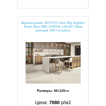
Керамогранит A037675 Anti-Slip Argillae
Fumo Rect MPL-030938 120x60 10мм
матовая APE Ceramica
Размеры:
60
x
120
см
Цена:
7080
р/м2