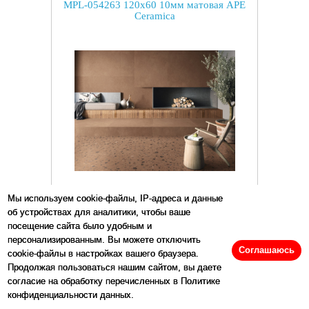
MPL-054263 120x60 10мм матовая APE
Ceramica
Размеры:
60
x
120
см
Мы используем cookie-файлы, IP-адреса и данные
об устройствах для аналитики, чтобы ваше
Цена:
6605
р/м2
посещение сайта было удобным и
персонализированным. Вы можете отключить
Соглашаюсь
cookie-файлы в настройках вашего браузера.
Продолжая пользоваться нашим сайтом, вы даете
Купить
согласие на обработку перечисленных в Политике
конфиденциальности данных.
Артикул: 103599