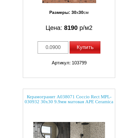
Размеры:
30
x
30
см
Цена:
8190
р/м2
Купить
Артикул: 103799
Керамогранит A038071 Coccio Rect MPL-
030932 30x30 9.9мм матовая APE Ceramica