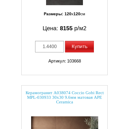
Размеры:
120
x
120
см
Цена:
8155
р/м2
Купить
Артикул: 103668
Керамогранит A038074 Coccio Gobi Rect
MPL-030933 30x30 9.6мм матовая APE
Ceramica