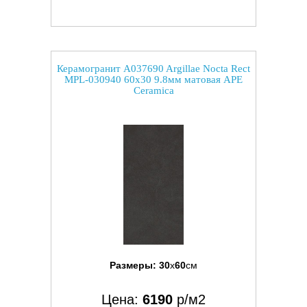
Керамогранит A037690 Argillae Nocta Rect
MPL-030940 60x30 9.8мм матовая APE
Ceramica
Размеры:
30
x
60
см
Цена:
6190
р/м2