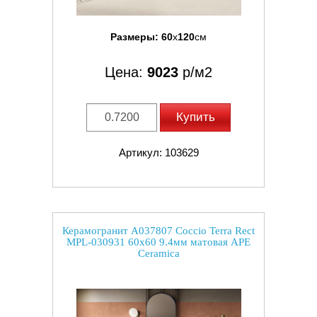
Размеры:
60
x
120
см
Цена:
9023
р/м2
Купить
Артикул: 103629
Керамогранит A037807 Coccio Terra Rect
MPL-030931 60x60 9.4мм матовая APE
Ceramica