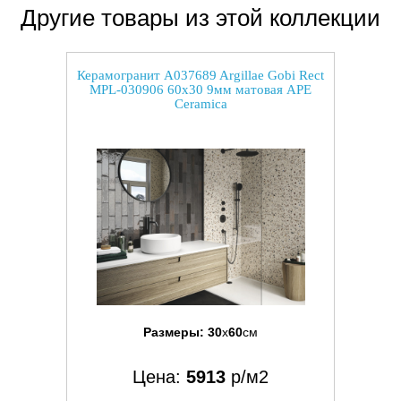
Другие товары из этой коллекции
Керамогранит A037689 Argillae Gobi Rect
MPL-030906 60x30 9мм матовая APE
Ceramica
Размеры:
30
x
60
см
Цена:
5913
р/м2