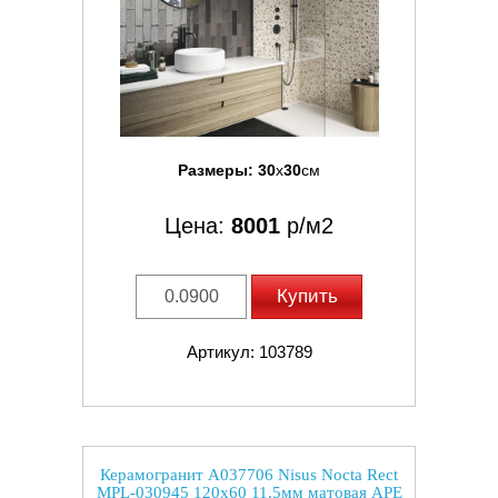
Размеры:
30
x
30
см
Цена:
8001
р/м2
Купить
Артикул: 103789
Керамогранит A037706 Nisus Nocta Rect
MPL-030945 120x60 11.5мм матовая APE