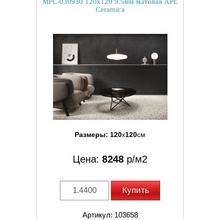
MPL-030930 120x120 9.5мм матовая APE
Ceramica
Размеры:
120
x
120
см
Цена:
8248
р/м2
Купить
Артикул: 103658