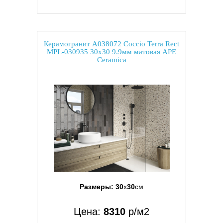
Керамогранит A038072 Coccio Terra Rect
MPL-030935 30x30 9.9мм матовая APE
Ceramica
Размеры:
30
x
30
см
Цена:
8310
р/м2