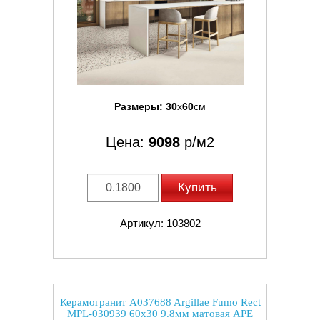
Размеры:
30
x
60
см
Цена:
9098
р/м2
Купить
Артикул: 103802
Керамогранит A037688 Argillae Fumo Rect
MPL-030939 60x30 9.8мм матовая APE