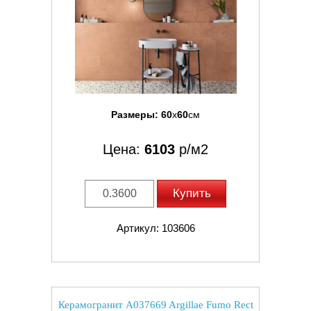
Размеры:
60
x
60
см
Цена:
6103
р/м2
Купить
Артикул: 103606
Керамогранит A037669 Argillae Fumo Rect