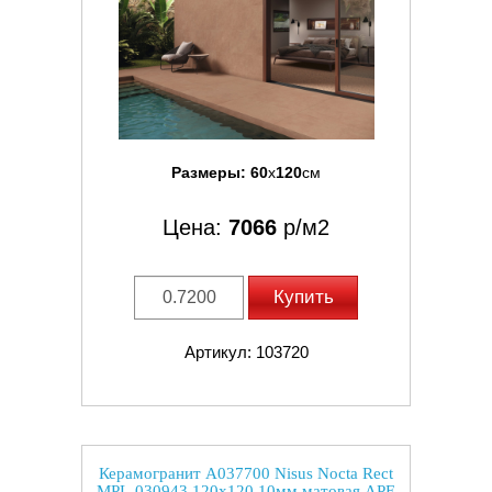
Размеры:
60
x
120
см
Цена:
7066
р/м2
Купить
Артикул: 103720
Керамогранит A037700 Nisus Nocta Rect
MPL-030943 120x120 10мм матовая APE