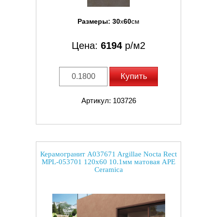
Размеры:
30
x
60
см
Цена:
6194
р/м2
Купить
Артикул: 103726
Керамогранит A037671 Argillae Nocta Rect
MPL-053701 120x60 10.1мм матовая APE
Ceramica