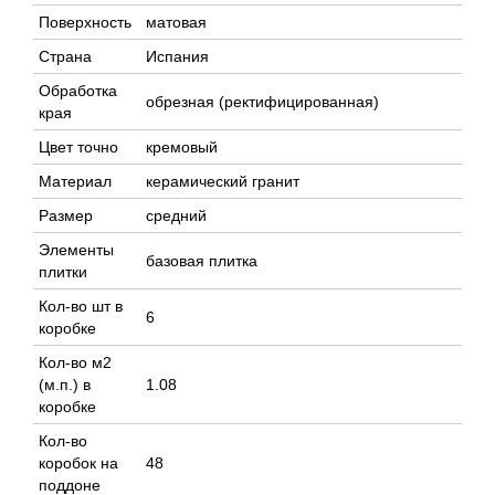
Поверхность
матовая
Страна
Испания
Обработка
обрезная (ректифицированная)
края
Цвет точно
кремовый
Материал
керамический гранит
Размер
средний
Элементы
базовая плитка
плитки
Кол-во шт в
6
коробке
Кол-во м2
(м.п.) в
1.08
коробке
Кол-во
коробок на
48
поддоне