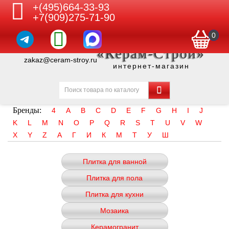
+(495)664-33-93
+7(909)275-71-90
0
«Керам-Строй»
zakaz@ceram-stroy.ru
интернет-магазин
Бренды:
4
A
B
C
D
E
F
G
H
I
J
K
L
M
N
O
P
Q
R
S
T
U
V
W
X
Y
Z
А
Г
И
К
М
Т
У
Ш
Плитка для ванной
Плитка для пола
Плитка для кухни
Мозаика
Керамогранит