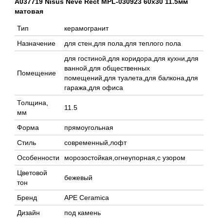
A037719 Nisus Neve Rect MPL-030923 60x30 11.5мм
матовая
Тип
керамогранит
Назначение
для стен,для пола,для теплого пола
для гостиной,для коридора,для кухни,для
ванной,для общественных
Помещение
помещений,для туалета,для балкона,для
гаража,для офиса
Толщина,
11.5
мм
Форма
прямоугольная
Стиль
современный,лофт
Особенности
морозостойкая,огнеупорная,с узором
Цветовой
бежевый
тон
Бренд
APE Ceramica
Дизайн
под камень