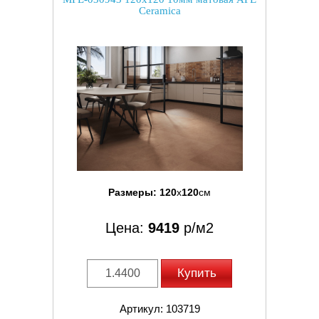
Ceramica
Размеры:
120
x
120
см
Цена:
9419
р/м2
Купить
Артикул: 103719