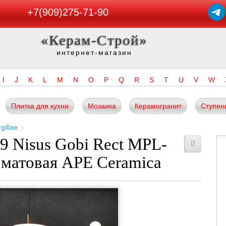
+7(909)275-71-90
«Керам-Строй»
интернет-магазин
I
J
K
L
M
N
O
P
Q
R
S
T
U
V
W
Плитка для кухни
Мозаика
Керамогранит
Ступен
gillae
 Nisus Gobi Rect MPL-
 матовая APE Ceramica