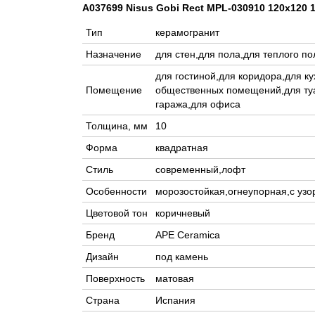
A037699 Nisus Gobi Rect MPL-030910 120x120 
Тип
керамогранит
Назначение
для стен,для пола,для теплого по
для гостиной,для коридора,для к
Помещение
общественных помещений,для туа
гаража,для офиса
Толщина, мм
10
Форма
квадратная
Стиль
современный,лофт
Особенности
морозостойкая,огнеупорная,с уз
Цветовой тон
коричневый
Бренд
APE Ceramica
Дизайн
под камень
Поверхность
матовая
Страна
Испания