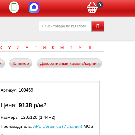
0
X
Y
Z
А
Г
И
К
М
Т
У
Ш
и
Клинкер
Декоративный камень/кирпич
103469
Артикул:
Цена:
9138
р/м2
Размеры: 120х120 (1.44м2)
Производитель:
APE Ceramica (Испания)
MOS