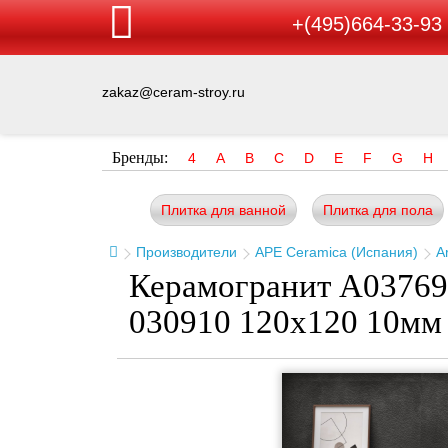
+(495)664-33-93
zakaz@ceram-stroy.ru
Бренды:
4
A
B
C
D
E
F
G
H
Плитка для ванной
Плитка для пола
Производители
APE Ceramica (Испания)
Ar
Керамогранит A037699
030910 120x120 10мм