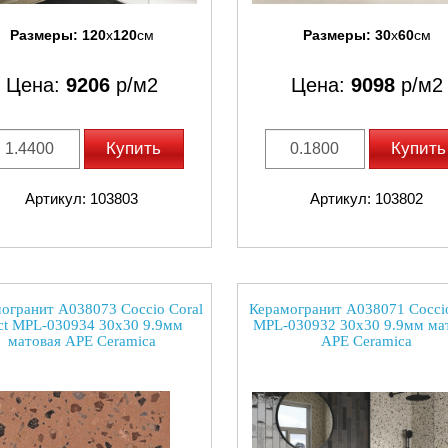
Размеры:
120
x
120
см
Размеры:
30
x
60
см
Цена:
9206
р/м2
Цена:
9098
р/м2
Купить
Купить
Артикул: 103803
Артикул: 103802
огранит A038073 Coccio Coral
Керамогранит A038071 Coccio
ct MPL-030934 30x30 9.9мм
MPL-030932 30x30 9.9мм ма
матовая APE Ceramica
APE Ceramica