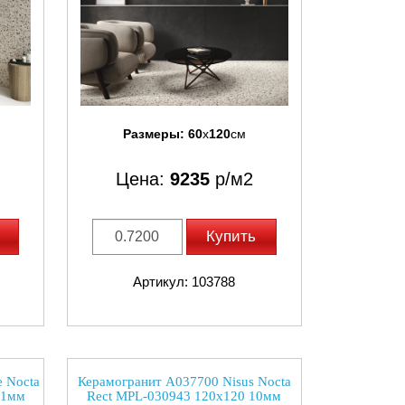
Размеры:
60
x
120
см
Цена:
9235
р/м2
Купить
Артикул: 103788
e Nocta
Керамогранит A037700 Nisus Nocta
.1мм
Rect MPL-030943 120x120 10мм