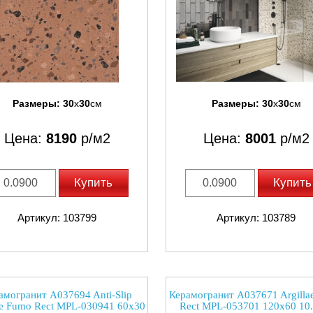
Размеры:
30
x
30
см
Размеры:
30
x
30
см
Цена:
8190
р/м2
Цена:
8001
р/м2
Купить
Купить
Артикул: 103799
Артикул: 103789
амогранит A037694 Anti-Slip
Керамогранит A037671 Argilla
ae Fumo Rect MPL-030941 60x30
Rect MPL-053701 120x60 10