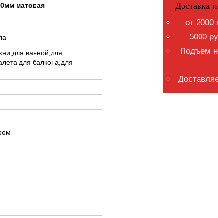
Доставка п
10мм матовая
от 2000 
5000 ру
ла
Подъем на
ухни,для ванной,для
лета,для балкона,для
Доставляе
ором