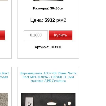
Размеры:
30
x
60
см
Цена:
5932
р/м2
Купить
Артикул: 103801
 Rect
Керамогранит A037706 Nisus Nocta
товая
Rect MPL-030945 120x60 11.5мм
матовая APE Ceramica