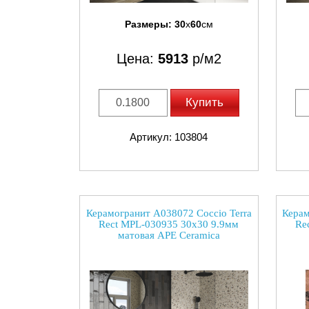
Размеры:
30
x
60
см
Цена:
5913
р/м2
Купить
Артикул: 103804
Керамогранит A038072 Coccio Terra
Керам
Rect MPL-030935 30x30 9.9мм
Re
матовая APE Ceramica