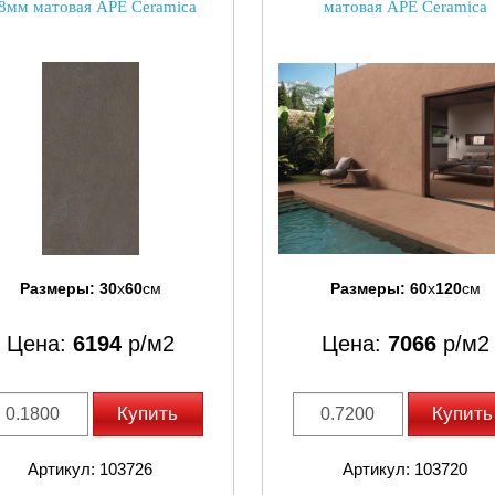
.8мм матовая APE Ceramica
матовая APE Ceramica
Размеры:
30
x
60
см
Размеры:
60
x
120
см
Цена:
6194
р/м2
Цена:
7066
р/м2
Купить
Купить
Артикул: 103726
Артикул: 103720