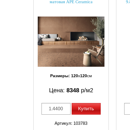
матовая APE Ceramica
9
Размеры:
120
x
120
см
Цена:
8348
р/м2
Купить
Артикул: 103783