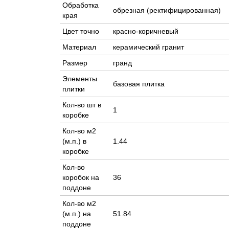
Обработка
обрезная (ректифицированная)
края
Цвет точно
красно-коричневый
Материал
керамический гранит
Размер
гранд
Элементы
базовая плитка
плитки
Кол-во шт в
1
коробке
Кол-во м2
(м.п.) в
1.44
коробке
Кол-во
коробок на
36
поддоне
Кол-во м2
(м.п.) на
51.84
поддоне