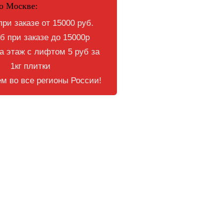
о Москве:
при заказе от 15000 руб.
б при заказе до 15000р
 этаж с лифтом 5 руб за
1кг плитки
м во все регионы России!