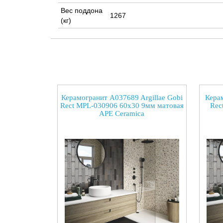
Вес поддона
1267
(кг)
Керамогранит A037689 Argillae Gobi
Кера
Rect MPL-030906 60x30 9мм матовая
Rec
APE Ceramica