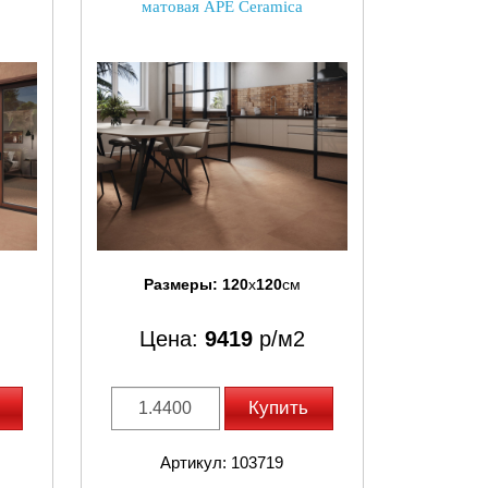
матовая APE Ceramica
Размеры:
120
x
120
см
Цена:
9419
р/м2
Купить
Артикул: 103719