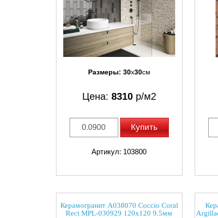
Размеры:
30
x
30
см
Цена:
8310
р/м2
Купить
Артикул: 103800
Керамогранит A038070 Coccio Coral
Кер
Rect MPL-030929 120x120 9.5мм
Argill