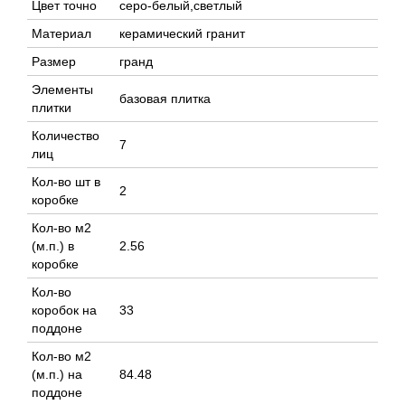
Цвет точно
серо-белый,светлый
Материал
керамический гранит
Размер
гранд
Элементы
базовая плитка
плитки
Количество
7
лиц
Кол-во шт в
2
коробке
Кол-во м2
(м.п.) в
2.56
коробке
Кол-во
коробок на
33
поддоне
Кол-во м2
(м.п.) на
84.48
поддоне