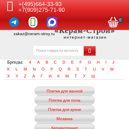
+(495)664-33-93
+7(909)275-71-90
0
«Керам-Строй»
zakaz@ceram-stroy.ru
интернет-магазин
Бренды:
4
A
B
C
D
E
F
G
H
I
J
K
L
M
N
O
P
Q
R
S
T
U
V
W
X
Y
Z
А
Г
И
К
М
Т
У
Ш
Плитка для ванной
Плитка для пола
Плитка для кухни
Мозаика
Керамогранит