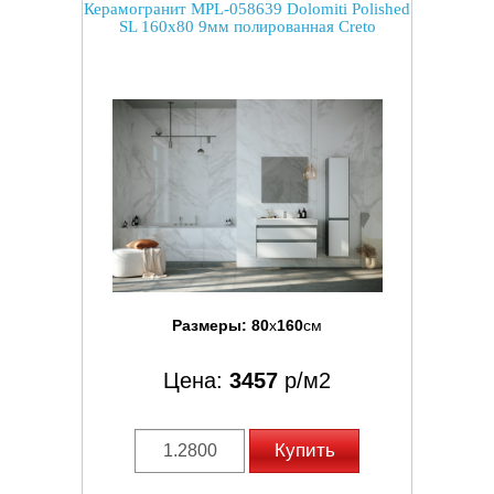
Керамогранит MPL-058639 Dolomiti Polished
SL 160x80 9мм полированная Creto
Размеры:
80
x
160
см
Цена:
3457
р/м2
Купить