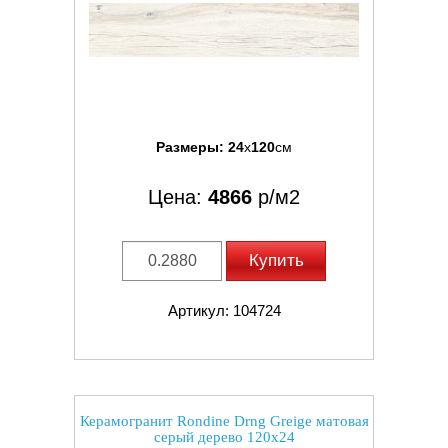
Размеры:
24
x
120
см
Цена:
4866
р/м2
Купить
Артикул: 104724
Керамогранит Rondine Drng Greige матовая
серый дерево 120x24