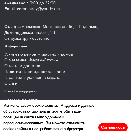
ежедневно с 9:00 до 22:00
Email: ceramstroy@yandex.ru
Склад самовывоза: Московская обл, г. Подольск,
Домодедовское шоссе, 1В
Отгрузка круглосуточно.
Информация
Услуги по ремонту квартир и домов
О магазине «Керам-Строй»
Оплата и доставка
Политика конфиденциальности
Гарантии и условия возврата
Статьи
Служба поддержки
Связаться с нами
Отзывы
Мы используем cookie-файлы, IP-адреса и данные
Производители
об устройствах для аналитики, чтобы ваше
Карта сайта
посещение сайта было удобным и
персонализированным. Вы можете отключить
Соглашаюсь
cookie-файлы в настройках вашего браузера.