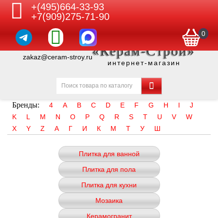
+(495)664-33-93
+7(909)275-71-90
0
«Керам-Строй»
zakaz@ceram-stroy.ru
интернет-магазин
Бренды:
4
A
B
C
D
E
F
G
H
I
J
K
L
M
N
O
P
Q
R
S
T
U
V
W
X
Y
Z
А
Г
И
К
М
Т
У
Ш
Плитка для ванной
Плитка для пола
Плитка для кухни
Мозаика
Керамогранит