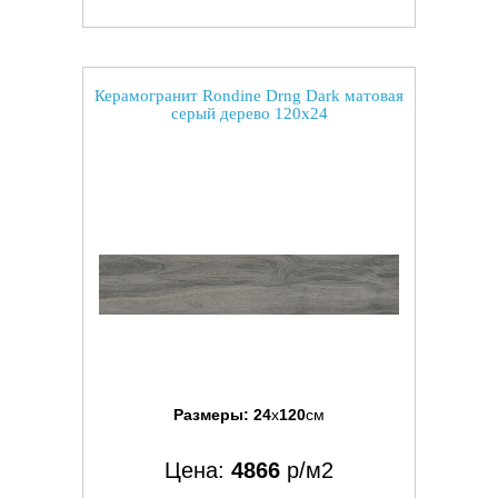
Керамогранит Rondine Drng Dark матовая
серый дерево 120x24
Размеры:
24
x
120
см
Цена:
4866
р/м2