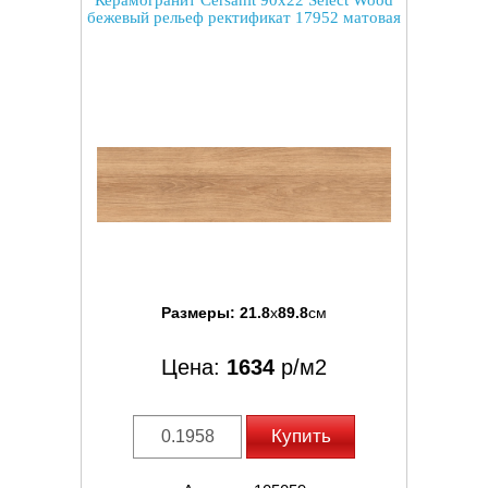
Керамогранит Cersanit 90x22 Select Wood
бежевый рельеф ректификат 17952 матовая
Размеры:
21.8
x
89.8
см
Цена:
1634
р/м2
Купить