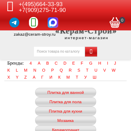
+(495)664-33-93
+7(909)275-71-90
0
«Керам-Строй»
zakaz@ceram-stroy.ru
интернет-магазин
Бренды:
4
A
B
C
D
E
F
G
H
I
J
K
L
M
N
O
P
Q
R
S
T
U
V
W
X
Y
Z
А
Г
И
К
М
Т
У
Ш
Плитка для ванной
Плитка для пола
Плитка для кухни
Мозаика
Керамогранит