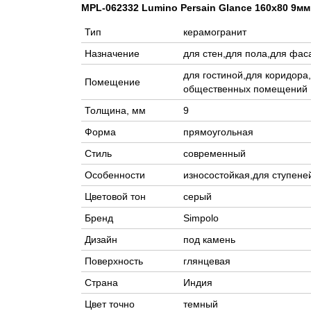
MPL-062332 Lumino Persain Glance 160x80 9мм
Тип
керамогранит
Назначение
для стен,для пола,для фас
для гостиной,для коридора
Помещение
общественных помещений
Толщина, мм
9
Форма
прямоугольная
Стиль
современный
Особенности
износостойкая,для ступене
Цветовой тон
серый
Бренд
Simpolo
Дизайн
под камень
Поверхность
глянцевая
Страна
Индия
Цвет точно
темный