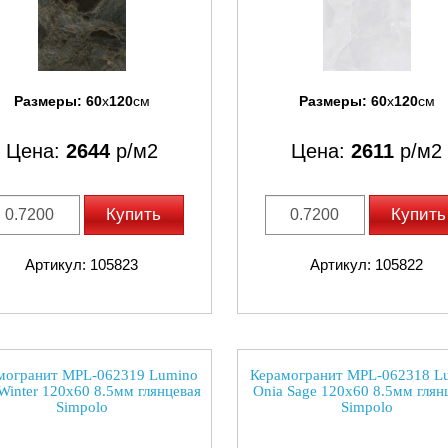
Размеры:
60
x
120
см
Размеры:
60
x
120
см
Цена:
2644
р/м2
Цена:
2611
р/м2
Купить
Купить
Артикул: 105823
Артикул: 105822
могранит MPL-062319 Lumino
Керамогранит MPL-062318 L
Winter 120x60 8.5мм глянцевая
Onia Sage 120x60 8.5мм глян
Simpolo
Simpolo