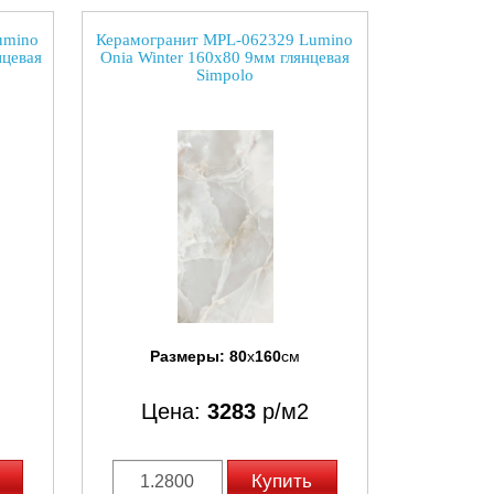
umino
Керамогранит MPL-062329 Lumino
нцевая
Onia Winter 160x80 9мм глянцевая
Simpolo
Размеры:
80
x
160
см
Цена:
3283
р/м2
Купить