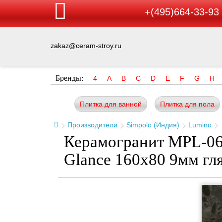
+(495)664-33-93
zakaz@ceram-stroy.ru
Бренды:
4
A
B
C
D
E
F
G
H
Плитка для ванной
Плитка для пола
Производители
Simpolo (Индия)
Lumino
Керамогранит MPL-06
Glance 160x80 9мм гл