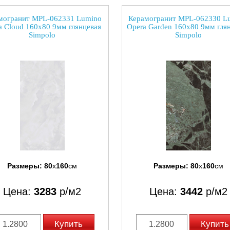
могранит MPL-062331 Lumino
Керамогранит MPL-062330 L
la Cloud 160x80 9мм глянцевая
Opera Garden 160x80 9мм гля
Simpolo
Simpolo
Размеры:
80
x
160
см
Размеры:
80
x
160
см
Цена:
3283
р/м2
Цена:
3442
р/м2
Купить
Купить