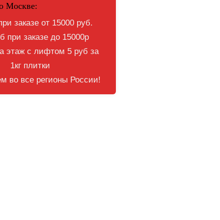
о Москве:
при заказе от 15000 руб.
б при заказе до 15000р
 этаж с лифтом 5 руб за
1кг плитки
м во все регионы России!