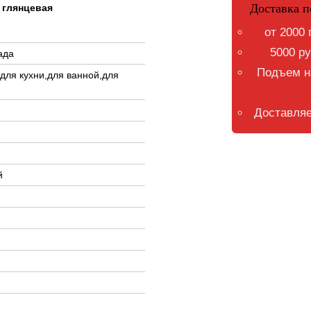
Доставка п
 глянцевая
от 2000 
5000 ру
ада
Подъем на
,для кухни,для ванной,для
Доставляе
й