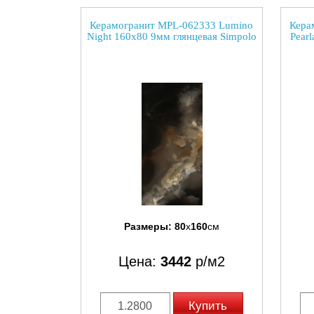
Керамогранит MPL-062333 Lumino
Кера
Night 160x80 9мм глянцевая Simpolo
Pear
Размеры:
80
x
160
см
Цена:
3442
р/м2
Купить