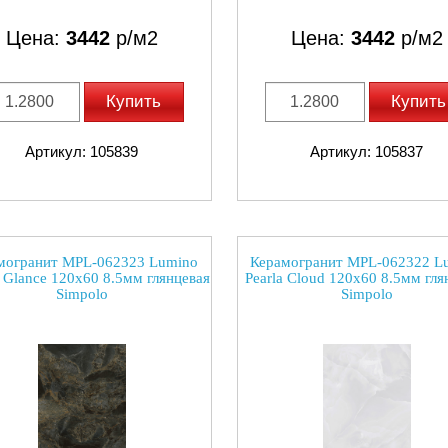
Цена:
3442
р/м2
Цена:
3442
р/м2
Купить
Купить
Артикул: 105839
Артикул: 105837
могранит MPL-062323 Lumino
Керамогранит MPL-062322 L
n Glance 120x60 8.5мм глянцевая
Pearla Cloud 120x60 8.5мм гля
Simpolo
Simpolo