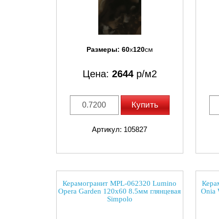
Размеры:
60
x
120
см
Цена:
2644
р/м2
Купить
Артикул: 105827
Керамогранит MPL-062320 Lumino
Кера
Opera Garden 120x60 8.5мм глянцевая
Onia 
Simpolo