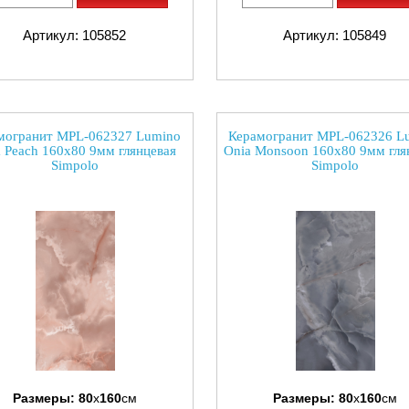
Артикул: 105852
Артикул: 105849
могранит MPL-062327 Lumino
Керамогранит MPL-062326 L
 Peach 160x80 9мм глянцевая
Onia Monsoon 160x80 9мм гля
Simpolo
Simpolo
Размеры:
80
x
160
см
Размеры:
80
x
160
см