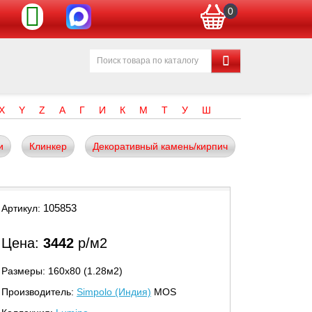
0
X
Y
Z
А
Г
И
К
М
Т
У
Ш
и
Клинкер
Декоративный камень/кирпич
105853
Артикул:
Цена:
3442
р/м2
Размеры: 160х80 (1.28м2)
Производитель:
Simpolo (Индия)
MOS