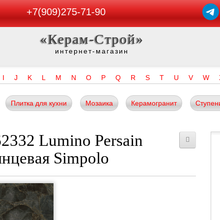
+7(909)275-71-90
«Керам-Строй»
интернет-магазин
I
J
K
L
M
N
O
P
Q
R
S
T
U
V
W
Плитка для кухни
Мозаика
Керамогранит
Ступен
2332 Lumino Persain
янцевая Simpolo