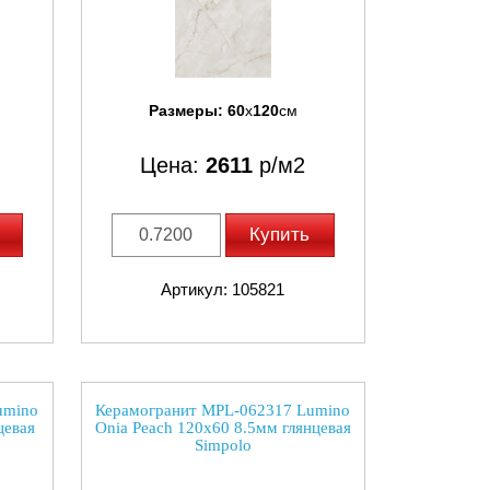
Размеры:
60
x
120
см
Цена:
2611
р/м2
Купить
Артикул: 105821
umino
Керамогранит MPL-062317 Lumino
цевая
Onia Peach 120x60 8.5мм глянцевая
Simpolo