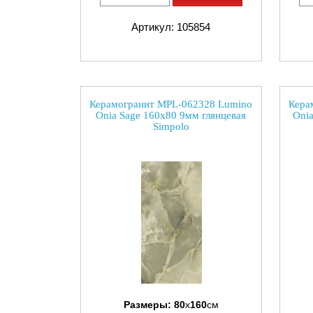
Артикул: 105854
Керамогранит MPL-062328 Lumino
Кера
Onia Sage 160x80 9мм глянцевая
Onia
Simpolo
Размеры:
80
x
160
см