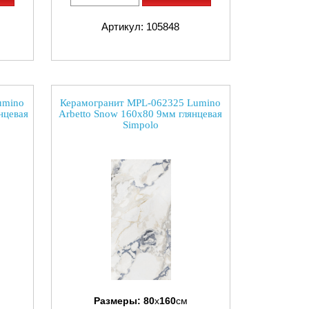
Артикул: 105848
umino
Керамогранит MPL-062325 Lumino
нцевая
Arbetto Snow 160x80 9мм глянцевая
Simpolo
Размеры:
80
x
160
см