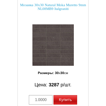
Мозаика 30x30 Natural Moka Muretto 9mm
NL08MB9 Italgraniti
Размеры:
30
x
30
см
Цена:
3287
р/шт.
Купить