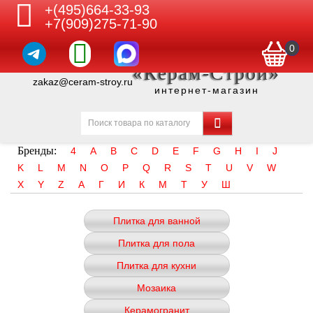
+(495)664-33-93
+7(909)275-71-90
0
«Керам-Строй»
zakaz@ceram-stroy.ru
интернет-магазин
Бренды:
4
A
B
C
D
E
F
G
H
I
J
K
L
M
N
O
P
Q
R
S
T
U
V
W
X
Y
Z
А
Г
И
К
М
Т
У
Ш
Плитка для ванной
Плитка для пола
Плитка для кухни
Мозаика
Керамогранит