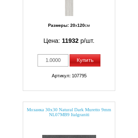
Размеры:
20
x
120
см
Цена:
11932
р/шт.
Купить
Артикул: 107795
Мозаика 30x30 Natural Dark Muretto 9mm
NL07MB9 Italgraniti