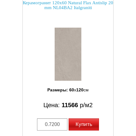
Керамогранит 120x60 Natural Flax Antislip 20
mm NL04BA2 Italgraniti
Размеры:
60
x
120
см
Цена:
11566
р/м2
Купить