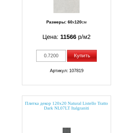
Размеры:
60
x
120
см
Цена:
11566
р/м2
Купить
Артикул: 107819
Плитка декор 120x20 Natural Listello Tratto
Dark NL07LT Italgraniti