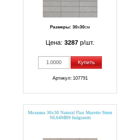
Размеры:
30
x
30
см
Цена:
3287
р/шт.
Купить
Артикул: 107791
Мозаика 30x30 Natural Flax Muretto 9mm
NL04MB9 Italgraniti