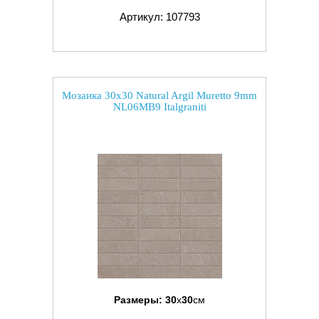
Артикул: 107793
Мозаика 30x30 Natural Argil Muretto 9mm
NL06MB9 Italgraniti
Размеры:
30
x
30
см