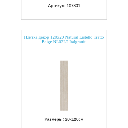
Артикул: 107801
Плитка декор 120x20 Natural Listello Tratto
Beige NL02LT Italgraniti
Размеры:
20
x
120
см