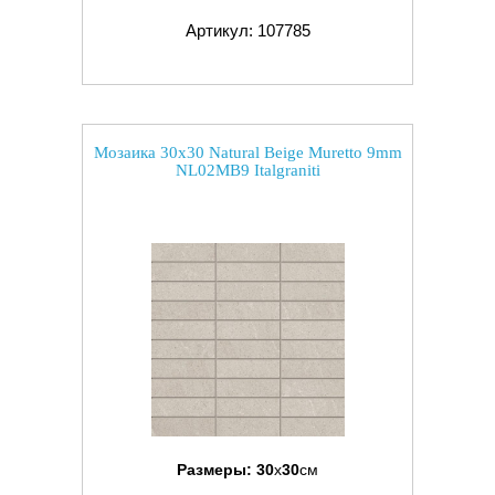
Артикул: 107785
Мозаика 30x30 Natural Beige Muretto 9mm
NL02MB9 Italgraniti
Размеры:
30
x
30
см