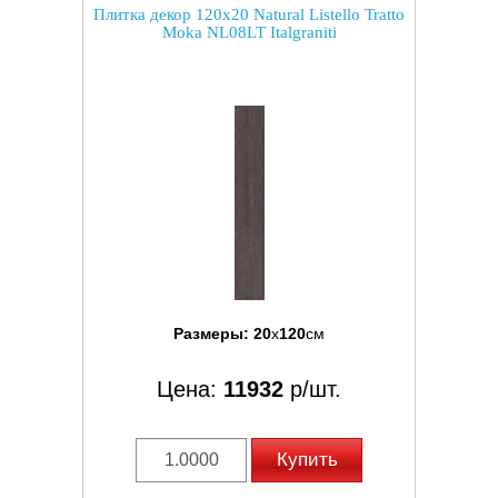
Плитка декор 120x20 Natural Listello Tratto
Moka NL08LT Italgraniti
Размеры:
20
x
120
см
Цена:
11932
р/шт.
Купить