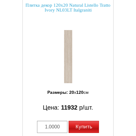
Плитка декор 120x20 Natural Listello Tratto
Ivory NL03LT Italgraniti
Размеры:
20
x
120
см
Цена:
11932
р/шт.
Купить