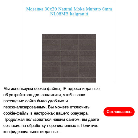
Мозаика 30x30 Natural Moka Muretto 6mm
NL08MB Italgraniti
Мы используем cookie-файлы, IP-адреса и данные
об устройствах для аналитики, чтобы ваше
Размеры:
30
x
30
см
посещение сайта было удобным и
персонализированным. Вы можете отключить
Цена:
5236
р/шт.
Соглашаюсь
cookie-файлы в настройках вашего браузера.
Продолжая пользоваться нашим сайтом, вы даете
согласие на обработку перечисленных в Политике
конфиденциальности данных.
Купить