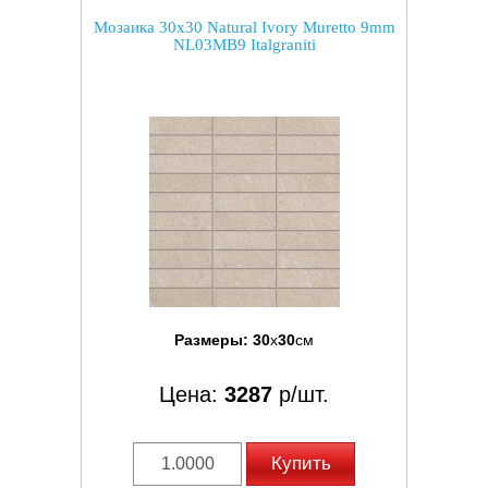
Мозаика 30x30 Natural Ivory Muretto 9mm
NL03MB9 Italgraniti
Размеры:
30
x
30
см
Цена:
3287
р/шт.
Купить