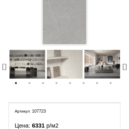
1
2
3
4
5
6
7
8
107723
Артикул:
Цена:
6331
р/м2