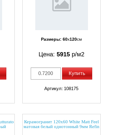
Размеры:
60
x
120
см
Цена:
5915
р/м2
Купить
Артикул: 108175
tturato
Керамогранит 120x60 White Matt Feel
рый
матовая белый однотонный 9мм Refin