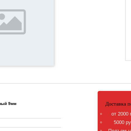
Доставка п
нный 9мм
от 2000 
5000 ру
Подъем на