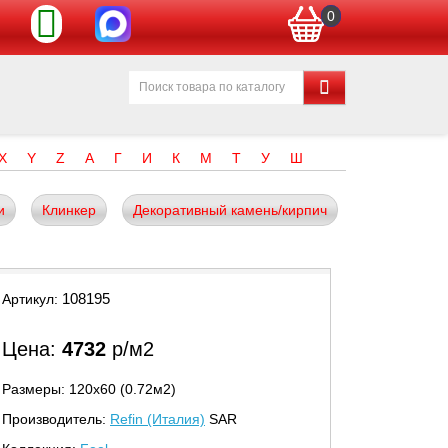
0
X
Y
Z
А
Г
И
К
М
Т
У
Ш
и
Клинкер
Декоративный камень/кирпич
108195
Артикул:
Цена:
4732
р/м2
Размеры: 120х60 (0.72м2)
Производитель:
Refin (Италия)
SAR