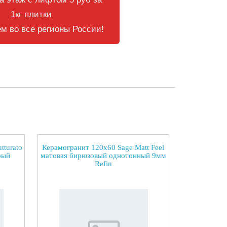
1кг плитки
м во все регионы России!
tturato
Керамогранит 120x60 Sage Matt Feel
рый
матовая бирюзовый однотонный 9мм
Refin