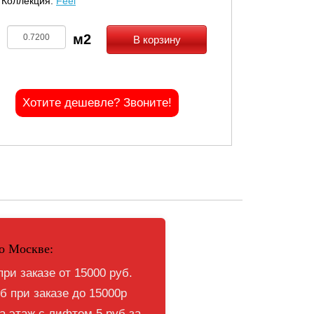
Коллекция:
Feel
В корзину
Хотите дешевле? Звоните!
о Москве:
при заказе от 15000 руб.
б при заказе до 15000р
 этаж с лифтом 5 руб за