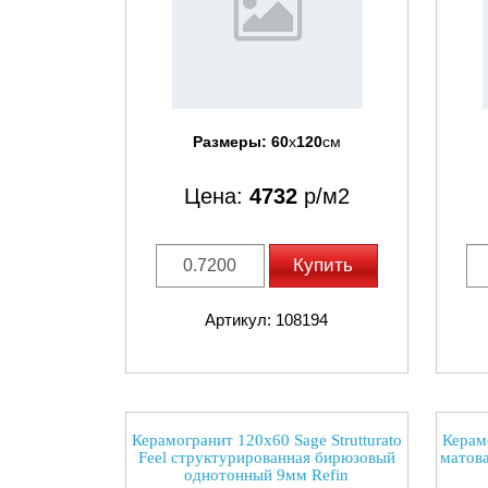
Размеры:
60
x
120
см
Цена:
4732
р/м2
Купить
Артикул: 108194
Керамогранит 120x60 Sage Strutturato
Керам
Feel структурированная бирюзовый
матова
однотонный 9мм Refin