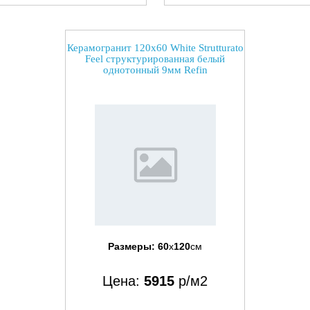
Керамогранит 120x60 White Strutturato
Feel структурированная белый
однотонный 9мм Refin
Размеры:
60
x
120
см
Цена:
5915
р/м2