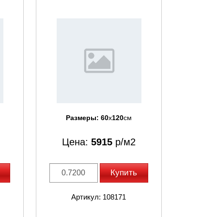
Размеры:
60
x
120
см
Цена:
5915
р/м2
Купить
Артикул: 108171