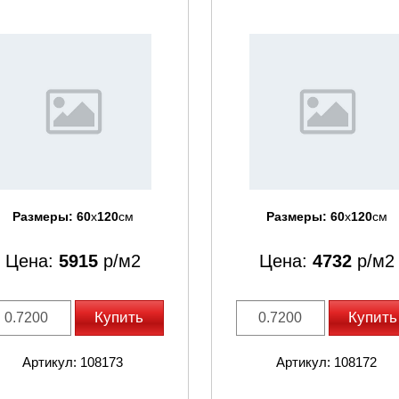
Размеры:
60
x
120
см
Размеры:
60
x
120
см
Цена:
5915
р/м2
Цена:
4732
р/м2
Купить
Купить
Артикул: 108173
Артикул: 108172