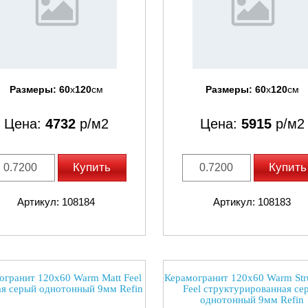
Размеры:
60
x
120
см
Размеры:
60
x
120
см
Цена:
4732
р/м2
Цена:
5915
р/м2
Купить
Купить
Артикул: 108184
Артикул: 108183
огранит 120x60 Warm Matt Feel
Керамогранит 120x60 Warm Stru
я серый однотонный 9мм Refin
Feel структурированная се
однотонный 9мм Refin