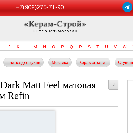
+7(909)275-71-90
«Керам-Строй»
интернет-магазин
I
J
K
L
M
N
O
P
Q
R
S
T
U
V
W
Плитка для кухни
Мозаика
Керамогранит
Ступен
Dark Matt Feel матовая
м Refin