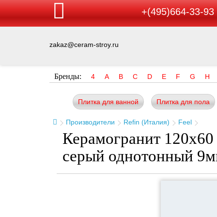
+(495)664-33-93
zakaz@ceram-stroy.ru
Бренды:
4
A
B
C
D
E
F
G
H
Плитка для ванной
Плитка для пола
Производители
Refin (Италия)
Feel
Керамогранит 120x60 
серый однотонный 9м