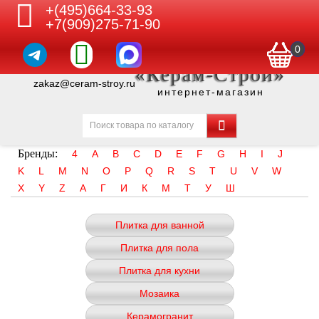
+(495)664-33-93
+7(909)275-71-90
0
«Керам-Строй»
zakaz@ceram-stroy.ru
интернет-магазин
Бренды:
4
A
B
C
D
E
F
G
H
I
J
K
L
M
N
O
P
Q
R
S
T
U
V
W
X
Y
Z
А
Г
И
К
М
Т
У
Ш
Плитка для ванной
Плитка для пола
Плитка для кухни
Мозаика
Керамогранит