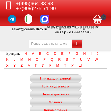
+(495)664-33-93
+7(909)275-71-90
0
«Керам-Строй»
zakaz@ceram-stroy.ru
интернет-магазин
Бренды:
4
A
B
C
D
E
F
G
H
I
J
K
L
M
N
O
P
Q
R
S
T
U
V
W
X
Y
Z
А
Г
И
К
М
Т
У
Ш
Плитка для ванной
Плитка для пола
Плитка для кухни
Мозаика
Керамогранит