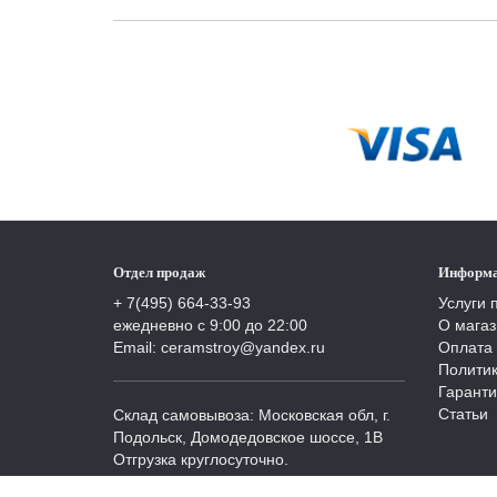
Отдел продаж
Информ
+ 7(495) 664-33-93
Услуги 
ежедневно с 9:00 до 22:00
О магаз
Email: ceramstroy@yandex.ru
Оплата 
Полити
Гаранти
Статьи
Склад самовывоза: Московская обл, г.
Подольск, Домодедовское шоссе, 1В
Отгрузка круглосуточно.