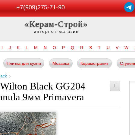
+7(909)275-71-90
«Керам-Строй»
интернет-магазин
I
J
K
L
M
N
O
P
Q
R
S
T
U
V
W
Плитка для кухни
Мозаика
Керамогранит
Ступен
lack
Wilton Black GG204
anula 9мм Primavera