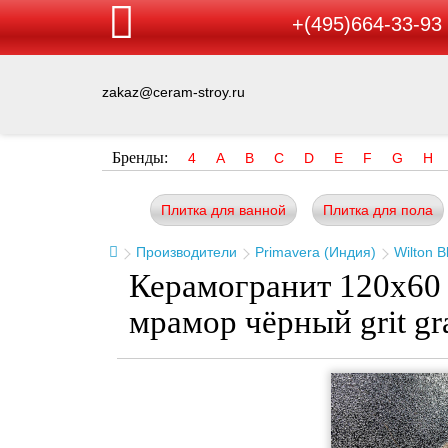
+(495)664-33-93
zakaz@ceram-stroy.ru
Бренды:
4
A
B
C
D
E
F
G
H
Плитка для ванной
Плитка для пола
Производители
Primavera (Индия)
Wilton B
Керамогранит 120x60 
мрамор чёрный grit gr