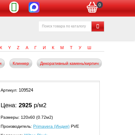
0
X
Y
Z
А
Г
И
К
М
Т
У
Ш
и
Клинкер
Декоративный камень/кирпич
109524
Артикул:
Цена:
2925
р/м2
Размеры: 120х60 (0.72м2)
Производитель:
Primavera (Индия)
PVE