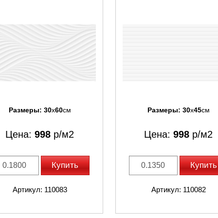
Размеры:
30
x
60
см
Размеры:
30
x
45
см
Цена:
998
р/м2
Цена:
998
р/м2
Купить
Купить
Артикул: 110083
Артикул: 110082