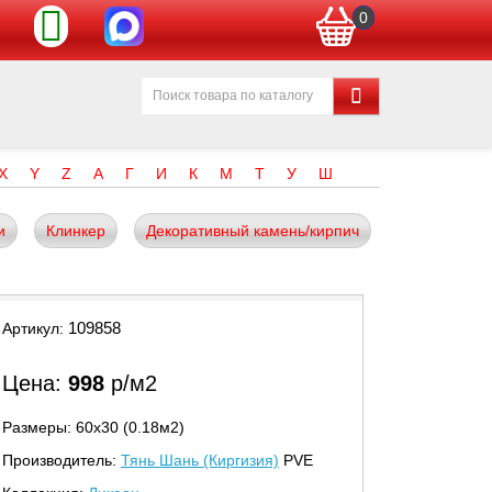
0
X
Y
Z
А
Г
И
К
М
Т
У
Ш
и
Клинкер
Декоративный камень/кирпич
109858
Артикул:
Цена:
998
р/м2
Размеры: 60х30 (0.18м2)
Производитель:
Тянь Шань (Киргизия)
PVE