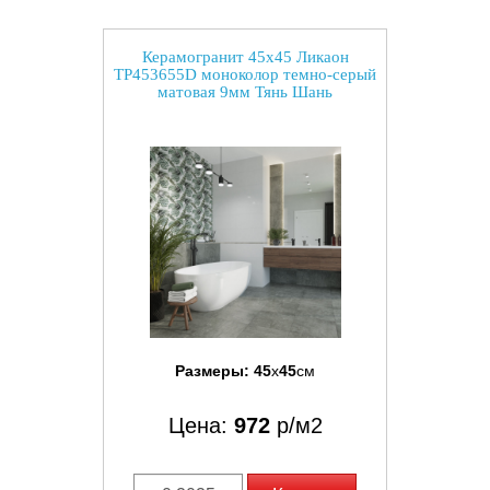
Керамогранит 45x45 Ликаон
TP453655D моноколор темно-серый
матовая 9мм Тянь Шань
Размеры:
45
x
45
см
Цена:
972
р/м2