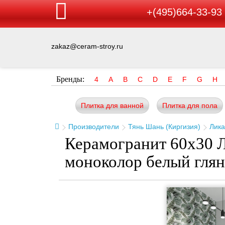
+(495)664-33-93
zakaz@ceram-stroy.ru
Бренды:
4
A
B
C
D
E
F
G
H
Плитка для ванной
Плитка для пола
Производители
Тянь Шань (Киргизия)
Лик
Керамогранит 60x30 
моноколор белый гля