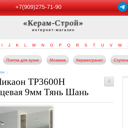
+7(909)275-71-90
«Керам-Строй»
интернет-магазин
I
J
K
L
M
N
O
P
Q
R
S
T
U
V
W
Плитка для кухни
Мозаика
Керамогранит
Ступен
аон
Ликаон TP3600H
нцевая 9мм Тянь Шань