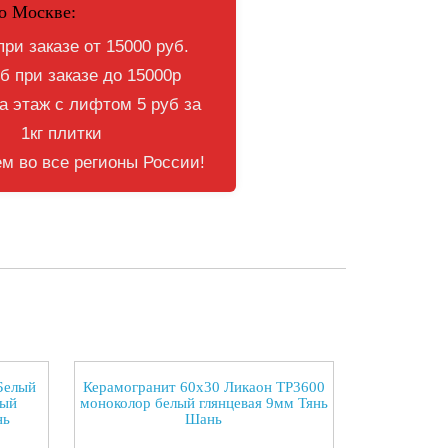
о Москве:
при заказе от 15000 руб.
б при заказе до 15000р
 этаж с лифтом 5 руб за
1кг плитки
м во все регионы России!
Белый
Керамогранит 60x30 Ликаон TP3600
лый
моноколор белый глянцевая 9мм Тянь
нь
Шань