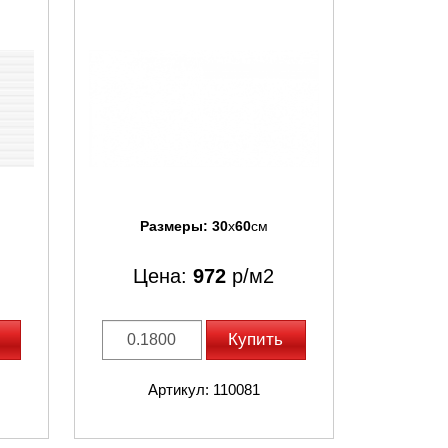
Размеры:
30
x
60
см
Цена:
972
р/м2
Купить
Артикул: 110081