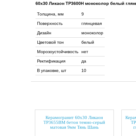
60x30 Ликаон TP3600H моноколор белый глян
Толщина, мм
9
Поверхность
глянцевая
Дизайн
моноколор
Цветовой тон
белый
Морозоустойчивость
нет
Ректификация
да
В упаковке, шт
10
Керамогранит 60x30 Ликаон
Кера
TP3655BM бетон темно-серый
TP
матовая 9мм Тянь Шань
г