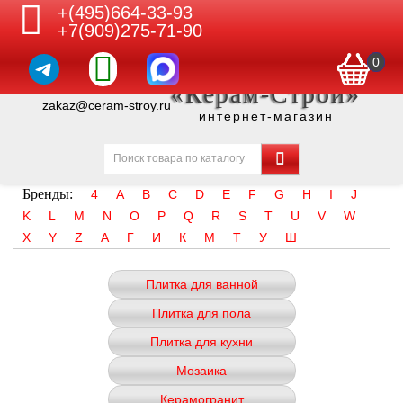
+(495)664-33-93
+7(909)275-71-90
0
«Керам-Строй»
zakaz@ceram-stroy.ru
интернет-магазин
Бренды:
4
A
B
C
D
E
F
G
H
I
J
K
L
M
N
O
P
Q
R
S
T
U
V
W
X
Y
Z
А
Г
И
К
М
Т
У
Ш
Плитка для ванной
Плитка для пола
Плитка для кухни
Мозаика
Керамогранит