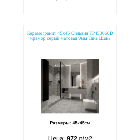
Керамогранит 45x45 Сильвия TP453666D
мрамор серый матовая 9мм Тянь Шань
Размеры:
45
x
45
см
Цена:
972
р/м2