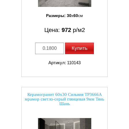
Размеры:
30
x
60
см
Цена:
972
р/м2
Купить
Артикул: 110143
Керамогранит 60x30 Сильвия TP3666A
мрамор светло-серый глянцевая 9мм Тянь
Шань