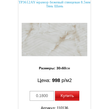
TP3612AY мрамор бежевый глянцевая 8.5мм
Тянь Шань
Размеры:
30
x
60
см
Цена:
998
р/м2
Купить
Артикул: 110136