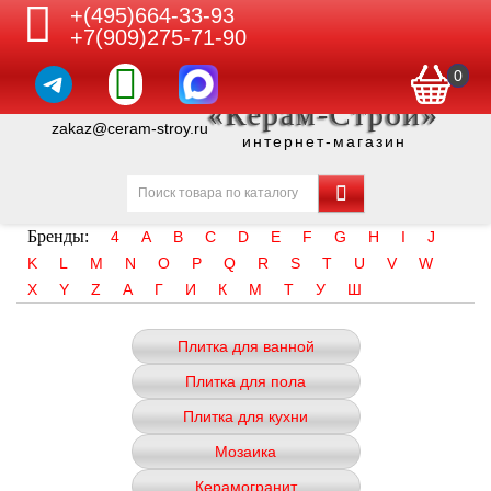
+(495)664-33-93
+7(909)275-71-90
0
«Керам-Строй»
zakaz@ceram-stroy.ru
интернет-магазин
Бренды:
4
A
B
C
D
E
F
G
H
I
J
K
L
M
N
O
P
Q
R
S
T
U
V
W
X
Y
Z
А
Г
И
К
М
Т
У
Ш
Плитка для ванной
Плитка для пола
Плитка для кухни
Мозаика
Керамогранит