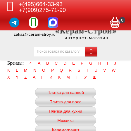
+(495)664-33-93
+7(909)275-71-90
0
«Керам-Строй»
zakaz@ceram-stroy.ru
интернет-магазин
Бренды:
4
A
B
C
D
E
F
G
H
I
J
K
L
M
N
O
P
Q
R
S
T
U
V
W
X
Y
Z
А
Г
И
К
М
Т
У
Ш
Плитка для ванной
Плитка для пола
Плитка для кухни
Мозаика
Керамогранит