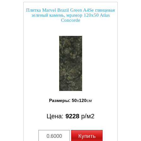
Плитка Marvel Brazil Green A4Se глянцевая
зеленый камень, мрамор 120x50 Atlas
Concorde
Размеры:
50
x
120
см
Цена:
9228
р/м2
Купить