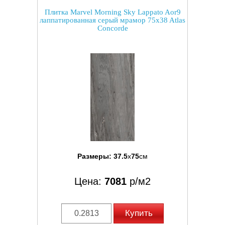
Плитка Marvel Morning Sky Lappato Aor9
лаппатированная серый мрамор 75x38 Atlas
Concorde
Размеры:
37.5
x
75
см
Цена:
7081
р/м2
Купить