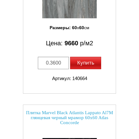
Размеры:
60
x
60
см
Цена:
9660
р/м2
Купить
Артикул: 140664
Плитка Marvel Black Atlantis Lappato Al7M
глянцевая черный мрамор 60x60 Atlas
Concorde