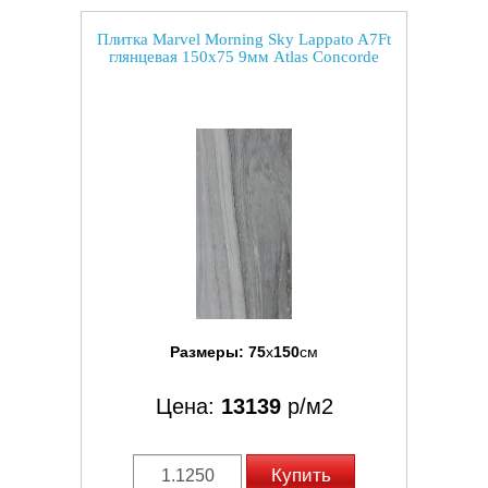
Плитка Marvel Morning Sky Lappato A7Ft
глянцевая 150x75 9мм Atlas Concorde
Размеры:
75
x
150
см
Цена:
13139
р/м2
Купить