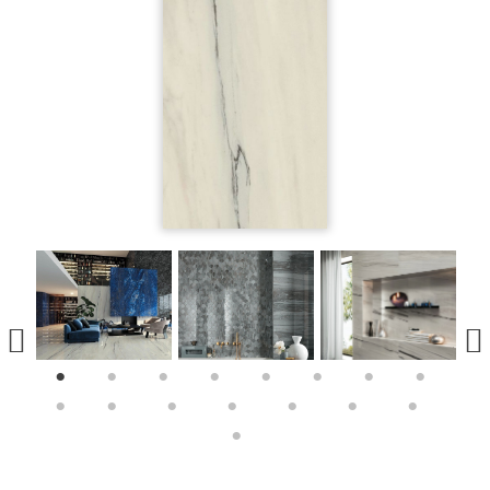
1
2
3
4
5
6
7
8
9
10
11
12
13
14
15
16