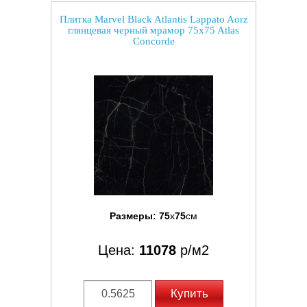
Плитка Marvel Black Atlantis Lappato Aorz
глянцевая черный мрамор 75x75 Atlas
Concorde
Размеры:
75
x
75
см
Цена:
11078
р/м2
Купить