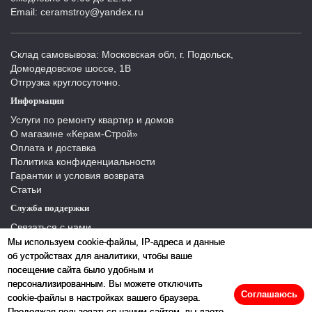
Email: ceramstroy@yandex.ru
Склад самовывоза: Московская обл, г. Подольск,
Домодедовское шоссе, 1В
Отгрузка круглосуточно.
Информация
Услуги по ремонту квартир и домов
О магазине «Керам-Строй»
Оплата и доставка
Политика конфиденциальности
Гарантии и условия возврата
Статьи
Служба поддержки
Связаться с нами
Отзывы
Мы используем cookie-файлы, IP-адреса и данные
Производители
об устройствах для аналитики, чтобы ваше
Карта сайта
посещение сайта было удобным и
персонализированным. Вы можете отключить
Соглашаюсь
cookie-файлы в настройках вашего браузера.
Продолжая пользоваться нашим сайтом, вы даете