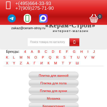
+(495)664-33-93
+7(909)275-71-90
0
«Керам-Строй»
zakaz@ceram-stroy.ru
интернет-магазин
Бренды:
4
A
B
C
D
E
F
G
H
I
J
K
L
M
N
O
P
Q
R
S
T
U
V
W
X
Y
Z
А
Г
И
К
М
Т
У
Ш
Плитка для ванной
Плитка для пола
Плитка для кухни
Мозаика
Керамогранит