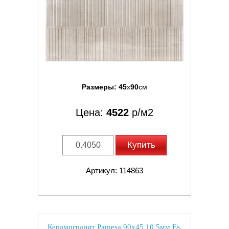
Размеры:
45
x
90
см
Цена:
4522
р/м2
Купить
Артикул: 114863
Керамогранит Pamesa 90x45 10.5мм Es.