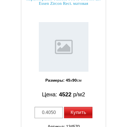
Essen Zircon Rect. матовая
Размеры:
45
x
90
см
Цена:
4522
р/м2
Купить
Артикул: 134570