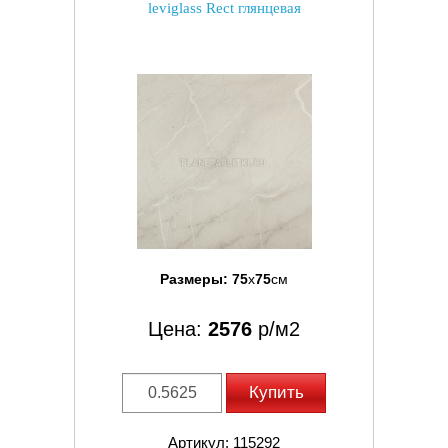
leviglass Rect глянцевая
Размеры:
75
x
75
см
Цена:
2576
р/м2
Купить
Артикул: 115292