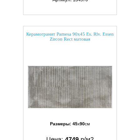
Керамогранит Pamesa 90x45 Es. Rlv. Essen
Zircon Rect матовая
Размеры:
45
x
90
см
Цена:
4749
р/м2