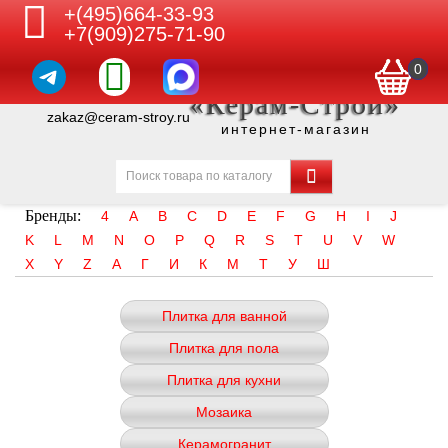
+(495)664-33-93
+7(909)275-71-90
0
«Керам-Строй»
zakaz@ceram-stroy.ru
интернет-магазин
Бренды:
4
A
B
C
D
E
F
G
H
I
J
K
L
M
N
O
P
Q
R
S
T
U
V
W
X
Y
Z
А
Г
И
К
М
Т
У
Ш
Плитка для ванной
Плитка для пола
Плитка для кухни
Мозаика
Керамогранит