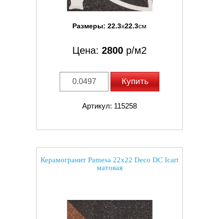
Размеры:
22.3
x
22.3
см
Цена:
2800
р/м2
Купить
Артикул: 115258
Керамогранит Pamesa 22x22 Deco DC Icart
матовая