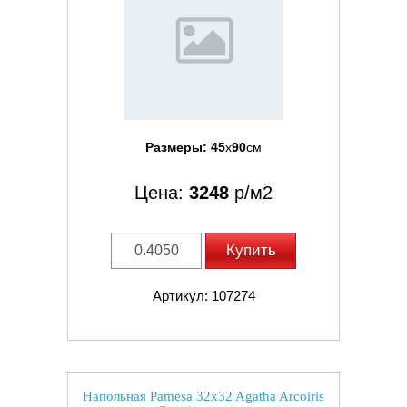
Размеры:
45
x
90
см
Цена:
3248
р/м2
Купить
Артикул: 107274
Напольная Pamesa 32x32 Agatha Arcoiris