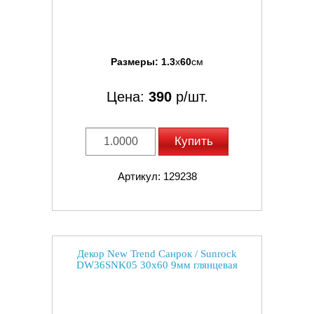
Размеры:
1.3
x
60
см
Цена:
390
р/шт.
Купить
Артикул: 129238
Декор New Trend Санрок / Sunrock
DW36SNK05 30x60 9мм глянцевая