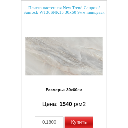
Плитка настенная New Trend Санрок /
Sunrock WT36SNK15 30x60 9мм глянцевая
Размеры:
30
x
60
см
Цена:
1540
р/м2
Купить