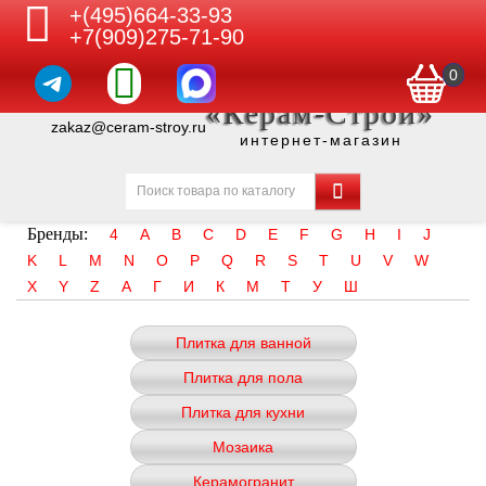
+(495)664-33-93
+7(909)275-71-90
0
«Керам-Строй»
zakaz@ceram-stroy.ru
интернет-магазин
Бренды:
4
A
B
C
D
E
F
G
H
I
J
K
L
M
N
O
P
Q
R
S
T
U
V
W
X
Y
Z
А
Г
И
К
М
Т
У
Ш
Плитка для ванной
Плитка для пола
Плитка для кухни
Мозаика
Керамогранит