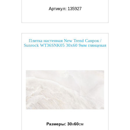
Артикул: 135927
Плитка настенная New Trend Санрок /
Sunrock WT36SNK05 30x60 9мм глянцевая
Размеры:
30
x
60
см