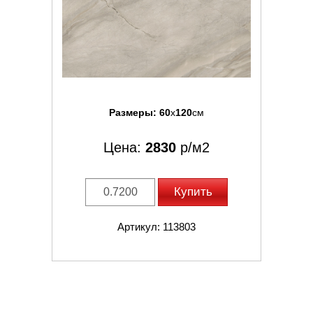
Размеры:
60
x
120
см
Цена:
2830
р/м2
Купить
Артикул: 113803