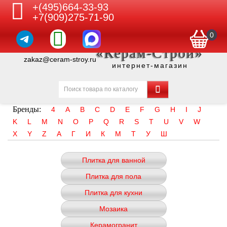
+(495)664-33-93
+7(909)275-71-90
0
«Керам-Строй»
zakaz@ceram-stroy.ru
интернет-магазин
Бренды:
4
A
B
C
D
E
F
G
H
I
J
K
L
M
N
O
P
Q
R
S
T
U
V
W
X
Y
Z
А
Г
И
К
М
Т
У
Ш
Плитка для ванной
Плитка для пола
Плитка для кухни
Мозаика
Керамогранит