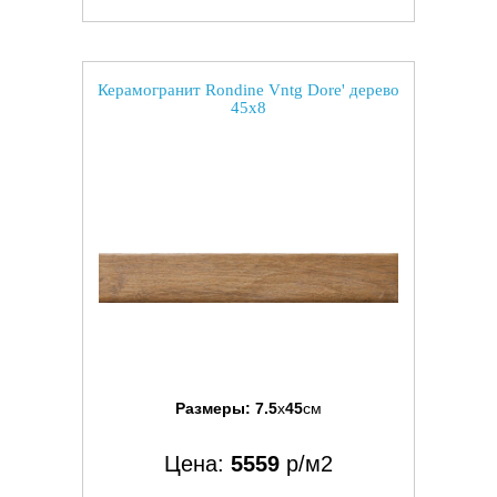
Керамогранит Rondine Vntg Dore' дерево
45x8
Размеры:
7.5
x
45
см
Цена:
5559
р/м2