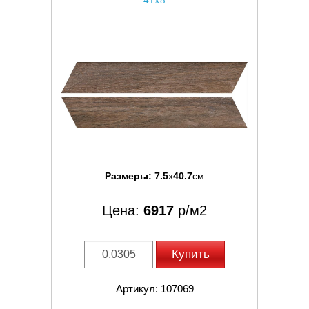
41x8
Размеры:
7.5
x
40.7
см
Цена:
6917
р/м2
Купить
Артикул: 107069