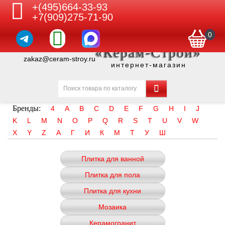
+(495)664-33-93
+7(909)275-71-90
0
«Керам-Строй»
zakaz@ceram-stroy.ru
интернет-магазин
Бренды:
4
A
B
C
D
E
F
G
H
I
J
K
L
M
N
O
P
Q
R
S
T
U
V
W
X
Y
Z
А
Г
И
К
М
Т
У
Ш
Плитка для ванной
Плитка для пола
Плитка для кухни
Мозаика
Керамогранит