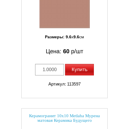
Размеры:
9.6
x
9.6
см
Цена:
60
р/шт
Купить
Артикул: 113597
Керамогранит 10x10 Metlaha Мурена
матовая Керамика Будущего