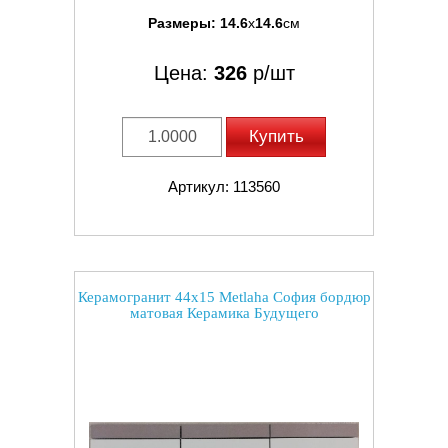
Размеры:
14.6
x
14.6
см
Цена:
326
р/шт
Купить
Артикул: 113560
Керамогранит 44x15 Metlaha София бордюр
матовая Керамика Будущего