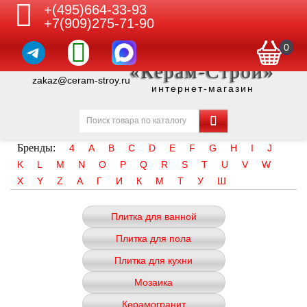
+(495)664-33-93
+7(909)275-71-90
0
«Керам-Строй»
zakaz@ceram-stroy.ru
интернет-магазин
Бренды:
4
A
B
C
D
E
F
G
H
I
J
K
L
M
N
O
P
Q
R
S
T
U
V
W
X
Y
Z
А
Г
И
К
М
Т
У
Ш
Плитка для ванной
Плитка для пола
Плитка для кухни
Мозаика
Керамогранит