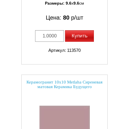
Размеры:
9.6
x
9.6
см
Цена:
80
р/шт
Купить
Артикул: 113570
Керамогранит 10x10 Metlaha Сиреневая
матовая Керамика Будущего