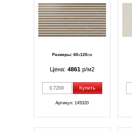
Размеры:
60
x
120
см
Цена:
4861
р/м2
Купить
Артикул: 149320