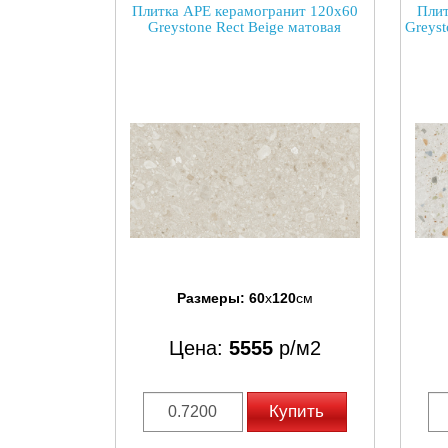
Плитка APE керамогранит 120x60
Плит
Greystone Rect Beige матовая
Greyst
Размеры:
60
x
120
см
Цена:
5555
р/м2
Купить