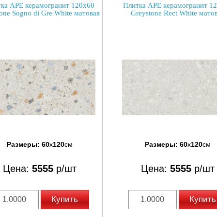
ка APE керамогранит 120x60
Плитка APE керамогранит 1
one Sogno di Gre White матовая
Greystone Rect White мато
Размеры:
60
x
120
см
Размеры:
60
x
120
см
Цена:
5555
р/шт
Цена:
5555
р/шт
Купить
Купить