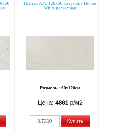
20x60
Плитка APE 120x60 Greystone Divine
вая
White рельефная
Размеры:
60
x
120
см
Цена:
4861
р/м2
Купить