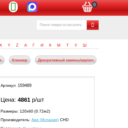
0
X
Y
Z
А
Г
И
К
М
Т
У
Ш
и
Клинкер
Декоративный камень/кирпич
159489
Артикул:
Цена:
4861
р/шт
Размеры: 120х60 (0.72м2)
Производитель:
Ape (Испания)
CHD