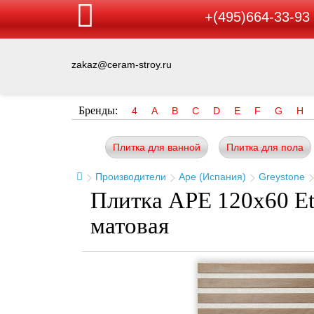
+(495)664-33-93
zakaz@ceram-stroy.ru
Бренды:
4
A
B
C
D
E
F
G
H
Плитка для ванной
Плитка для пола
Производители
Ape (Испания)
Greystone
Плитка APE 120x60 Et
матовая