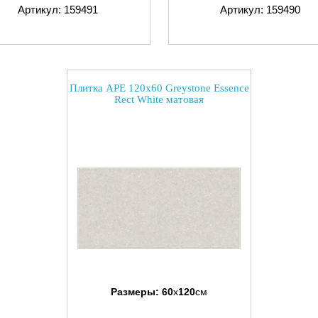
Артикул: 159491
Артикул: 159490
Плитка APE 120x60 Greystone Essence
Rect White матовая
Размеры:
60
x
120
см