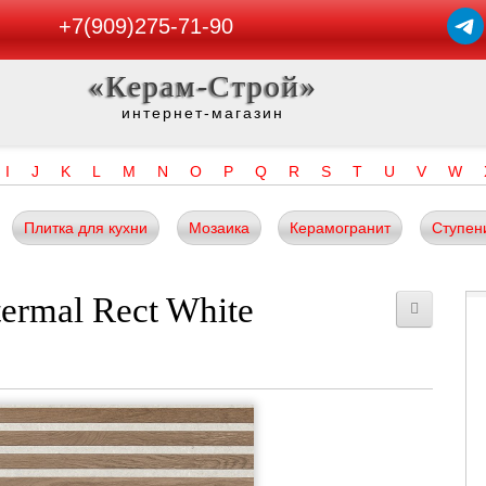
+7(909)275-71-90
«Керам-Строй»
интернет-магазин
I
J
K
L
M
N
O
P
Q
R
S
T
U
V
W
Плитка для кухни
Мозаика
Керамогранит
Ступен
ermal Rect White