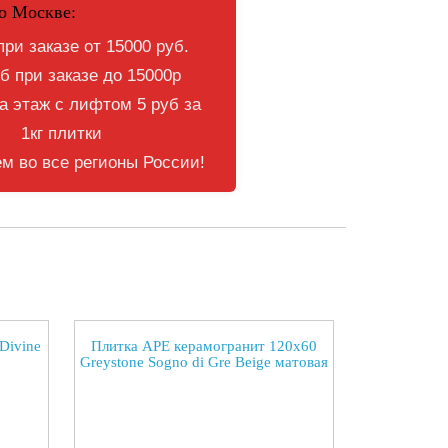
о Москве:
при заказе от 15000 руб.
б при заказе до 15000р
 этаж с лифтом 5 руб за
1кг плитки
м во все регионы России!
Divine
Плитка APE керамогранит 120x60
Greystone Sogno di Gre Beige матовая