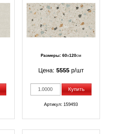
Размеры:
60
x
120
см
Цена:
5555
р/шт
Купить
Артикул: 159493