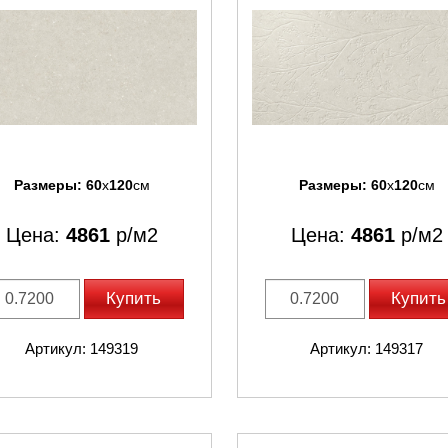
Размеры:
60
x
120
см
Размеры:
60
x
120
см
Цена:
4861
р/м2
Цена:
4861
р/м2
Купить
Купить
Артикул: 149319
Артикул: 149317