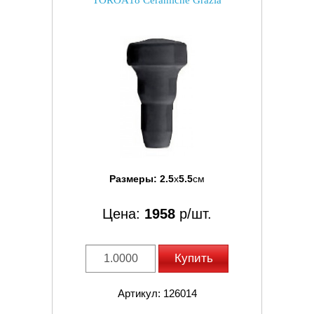
TOROA18 Ceramiche Grazia
Размеры:
2.5
x
5.5
см
Цена:
1958
р/шт.
Купить
Артикул: 126014