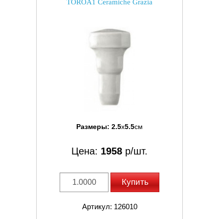
TOROA1 Ceramiche Grazia
Размеры:
2.5
x
5.5
см
Цена:
1958
р/шт.
Купить
Артикул: 126010