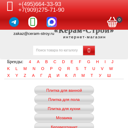
+(495)664-33-93
+7(909)275-71-90
0
«Керам-Строй»
zakaz@ceram-stroy.ru
интернет-магазин
Бренды:
4
A
B
C
D
E
F
G
H
I
J
K
L
M
N
O
P
Q
R
S
T
U
V
W
X
Y
Z
А
Г
Д
И
К
Л
М
Т
У
Ш
Плитка для ванной
Плитка для пола
Плитка для кухни
Мозаика
Керамогранит