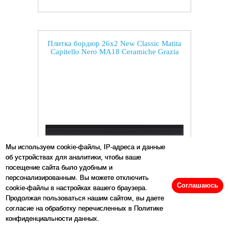
Плитка бордюр 26x2 New Classic Matita
Capitello Nero MA18 Ceramiche Grazia
Мы используем cookie-файлы, IP-адреса и данные
об устройствах для аналитики, чтобы ваше
посещение сайта было удобным и
персонализированным. Вы можете отключить
Соглашаюсь
cookie-файлы в настройках вашего браузера.
Размеры:
2
x
26
см
Продолжая пользоваться нашим сайтом, вы даете
согласие на обработку перечисленных в Политике
Цена:
1297
р/шт.
конфиденциальности данных.