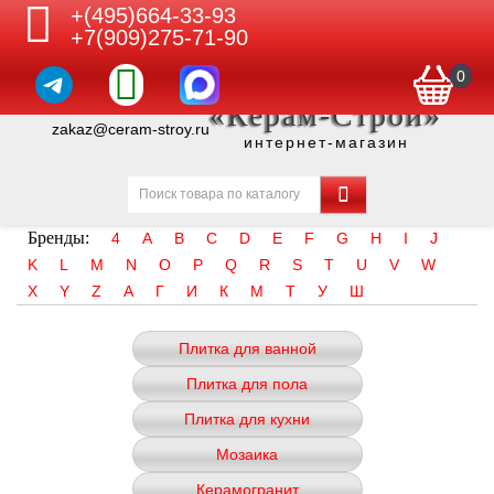
+(495)664-33-93
+7(909)275-71-90
0
«Керам-Строй»
zakaz@ceram-stroy.ru
интернет-магазин
Бренды:
4
A
B
C
D
E
F
G
H
I
J
K
L
M
N
O
P
Q
R
S
T
U
V
W
X
Y
Z
А
Г
И
К
М
Т
У
Ш
Плитка для ванной
Плитка для пола
Плитка для кухни
Мозаика
Керамогранит